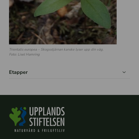
Trientalis europea
– Skogsstjärnan kanske lyser upp din väg.
Foto: Lisel Hamring
Etapper