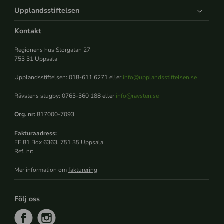
Upplandsstiftelsen
Kontakt
Regionens hus Storgatan 27
753 31 Uppsala
Upplandsstiftelsen: 018-611 6271 eller
info@upplandsstiftelsen.se
Rävstens stugby: 0763-360 188 eller
info@ravsten.se
Org. nr:
817000-7093
Fakturaadress:
FE 81 Box 6363, 751 35 Uppsala
Ref. nr:
Mer information om
fakturering
Följ oss
f
i