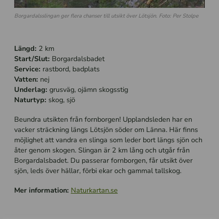
Borgardalsslingan ger flera chanser till utsikt över Lötsjön. Foto: Per Stolpe
Längd:
2 km
Start/Slut:
Borgardalsbadet
Service:
rastbord, badplats
Vatten:
nej
Underlag:
grusväg, ojämn skogsstig
Naturtyp:
skog, sjö
Beundra utsikten från fornborgen! Upplandsleden har en
vacker sträckning längs Lötsjön söder om Länna. Här finns
möjlighet att vandra en slinga som leder bort längs sjön och
åter genom skogen. Slingan är 2 km lång och utgår från
Borgardalsbadet. Du passerar fornborgen, får utsikt över
sjön, leds över hällar, förbi ekar och gammal tallskog.
Mer information:
Naturkartan.se