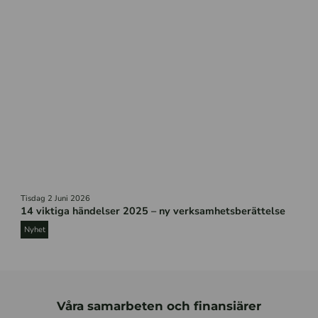
t
a
r
E
Tisdag 2 Juni 2026
n
14 viktiga händelser 2025 – ny verksamhetsberättelse
v
a
Nyhet
t
t
e
n
b
Våra samarbeten och finansiärer