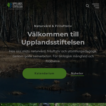
Naturvård & Friluftsliv
Välkommen till
Upplandsstiftelsen
Hos oss möts naturvård, friluftsliv och utomhuspedagogik.
Genom goda samarbeten. För biologisk mångfald och
folkhälsa.
Nyheter
Kalendarium