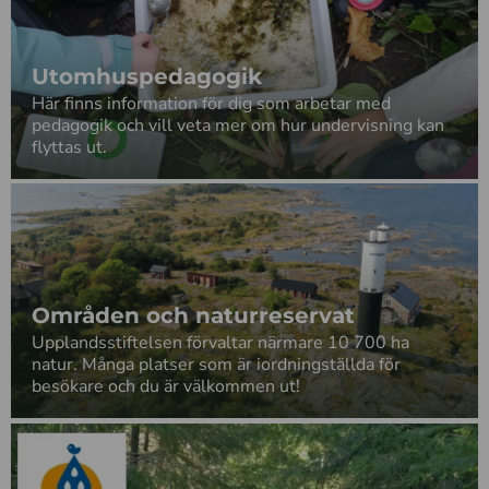
Utomhuspedagogik
Här finns information för dig som arbetar med
pedagogik och vill veta mer om hur undervisning kan
flyttas ut.
Områden och naturreservat
Upplandsstiftelsen förvaltar närmare 10 700 ha
natur. Många platser som är iordningställda för
besökare och du är välkommen ut!