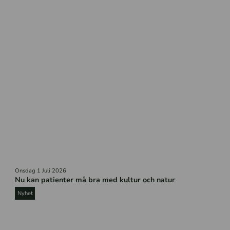
H
Onsdag 1 Juli 2026
ä
Nu kan patienter må bra med kultur och natur
n
g
Nyhet
m
a
t