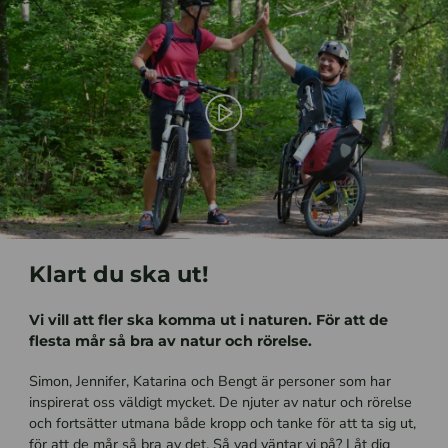
Play video
Klart du ska ut!
Vi vill att fler ska komma ut i naturen. För att de
flesta mår så bra av natur och rörelse.
Simon, Jennifer, Katarina och Bengt är personer som har
inspirerat oss väldigt mycket. De njuter av natur och rörelse
och fortsätter utmana både kropp och tanke för att ta sig ut,
för att de mår så bra av det. Så vad väntar vi på? Låt dig