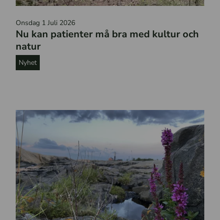
H
Onsdag 1 Juli 2026
ä
Nu kan patienter må bra med kultur och
n
natur
g
Nyhet
m
a
t
t
o
r
m
e
l
l
a
n