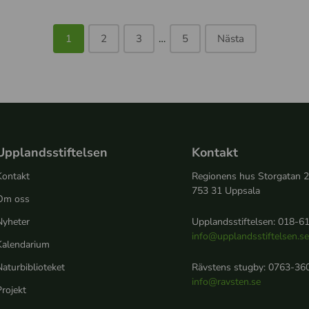
b
s
i
o
1
2
3
…
5
Nästa
l
n
d
p
å
e
n
Upplandsstiftelsen
s
Kontakt
k
Kontakt
Regionens hus Storgatan 
o
753 31 Uppsala
Om oss
l
Nyheter
Upplandsstiftelsen: 018-61
a
info@upplandsstiftelsen.s
o
Kalendarium
c
aturbiblioteket
Rävstens stugby: 0763-360
h
info@ravsten.se
rojekt
e