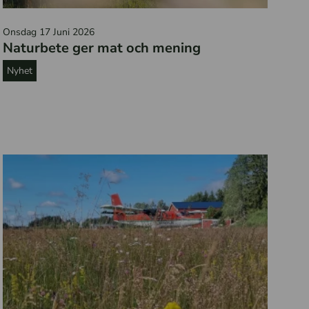
K
Onsdag 17 Juni 2026
o
Naturbete ger mat och mening
r
s
Nyhet
o
m
b
e
t
a
r