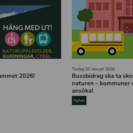
g
r
a
f
L
o
t
E
t
Tisdag 20 Januari 2026
n
a
rammet 2026!
Bussbidrag ska ta skol
t
S
naturen – kommuner 
e
a
ansöka!
c
m
Nyhet
k
u
n
e
a
l
d
s