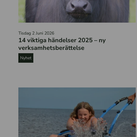
E
Tisdag 2 Juni 2026
n
14 viktiga händelser 2025 – ny
v
verksamhetsberättelse
a
Nyhet
t
t
e
n
b
u
f
f
e
l