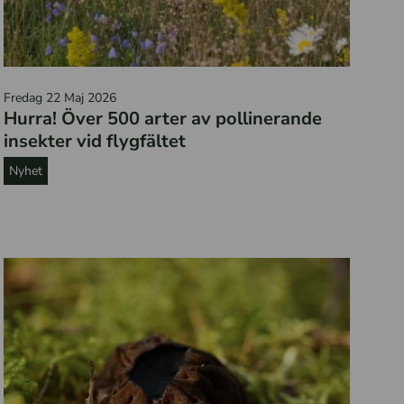
E
Fredag 22 Maj 2026
t
Hurra! Över 500 arter av pollinerande
t
insekter vid flygfältet
f
Nyhet
l
y
g
p
l
a
n
o
c
h