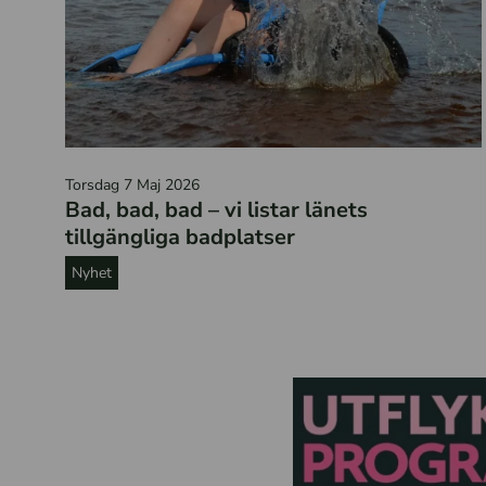
G
Torsdag 7 Maj 2026
l
Bad, bad, bad – vi listar länets
a
tillgängliga badplatser
d
Nyhet
f
l
i
c
k
a
i
b