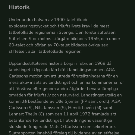
Historik
Under andra halvan av 1900-talet ökade
exploateringstrycket och friluftsIivets krav i de mest
tätbefolkade regionerna i Sverige. Den första stiftelsen,
Stiftelsen Stockholms skärgård bildades 1959, och under
60-talet och början av 70-talet bildades övriga sex
stiftelser, alla i tätbefolkade regioner.
Upplandsstiftelsens historia börjar i februari 1968 då
landstinget i Uppsala län biföll landstingsmannen AGA
Carlssons motion om att utreda förutsättningarna för en
mera aktiv insats av landstinget och primärkommunerna för
att förvärva eller genom andra åtgärder bevara lämpliga
områden för friluftsliv och naturvård. Landstinget utsåg en
kommitté bestående av Olle Sjöman (FP samt ordf.), AGA
Carlsson (S), Nils Jansson (S), Henrik Lovén (M) samt
Lennart Thelin (C) som den 11 april 1972 framlade sitt
betänkande för landstinget. I utredningens väsentliga
slutskede fungerade Mats O Karlsson som sekreterare.
Slutrapporten innehöll förslag till bildande av en stiftelse