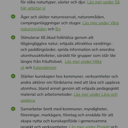
för olika naturtyper, växter och djur.
Läs mer under Så
här arbetar vi
Äger och sköter naturreservat, naturområden,
campinganläggningar och stugor.
Läs mer under Våra
naturområden
och
Bo
Stimulerar till ökad folkhälsa genom att
tillgängliggöra natur, erbjuda attraktiva vandrings-
och paddlingsleder, sprida information och anordna
utomhusaktiviteter, särskilt för grupper som står lite
längre från friluftslivet.
Läs mer under Hitta
ut
och
Kalendarium
Stärker kunskapen hos kommuner, verksamheter och
andra aktörer om fördelarna med att lära och uppleva
utomhus, bland annat genom att erbjuda pedagogiskt
material och arbetsmetoder.
Läs mer under Lära och
uppleva
Samarbetar brett med kommuner, myndigheter,
föreningar, markägare, företag och enskilda för att
skapa nytta och kunskapsflöde i gemensamma
projekt och verksamheter.
Läs mer under Projekt
och