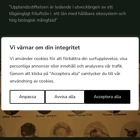
”Upplandsstiftelsen är ledande i utvecklingen av ett
tillgängligt friluftsliv i ett län med hållbara ekosystem och
hög biologisk mångfald”
Läs verksamhetsberättelsen
Vi värnar om din integritet
Vi använder cookies för att förbättra din surfupplevelse, visa
personliga annonser eller innehåll och analysera vår trafik.
Genom att klicka på "Acceptera alla" samtycker du till vår
användning av cookies.
Anpassa
Avvisa alla
Acceptera alla