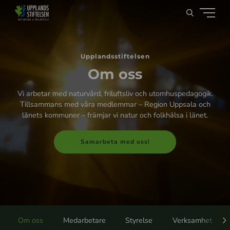
Upplandsstiftelsen
Om oss
Vi arbetar med naturvård, friluftsliv och utomhuspedagogik.
Tillsammans med våra medlemmar – Region Uppsala och
länets kommuner – främjar vi natur och folkhälsa i länet.
Samarbeta med oss!
Om oss
Medarbetare
Styrelse
Verksamhet