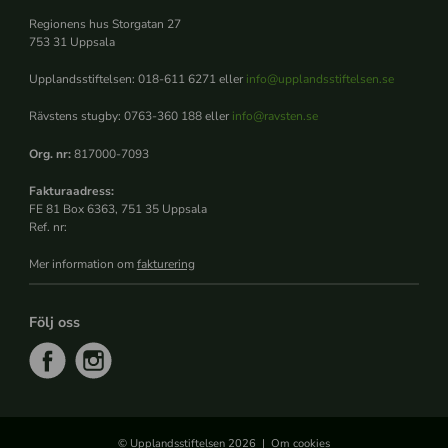
Regionens hus Storgatan 27
753 31 Uppsala
Upplandsstiftelsen: 018-611 6271 eller
info@upplandsstiftelsen.se
Rävstens stugby: 0763-360 188 eller
info@ravsten.se
Org. nr:
817000-7093
Fakturaadress:
FE 81 Box 6363, 751 35 Uppsala
Ref. nr:
Mer information om
fakturering
Följ oss
f
i
a
n
c
s
e
t
© Upplandsstiftelsen 2026
Om cookies