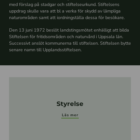
med förslag på stadgar och stiftelseurkund. Stiftelsens
uppdrag skulle vara att bl a verka för skydd av lämpliga
naturområden samt att iordningställa dessa för besökare.
Den 13 juni 1972 beslöt landstingsmötet enhälligt att bilda
Stiftelsen för fritidsområden och naturvård i Uppsala län.
Successivt anslöt kommunerna till stiftelsen. Stiftelsen bytte
senare namn till Upplandsstiftelsen.
Styrelse
Läs mer