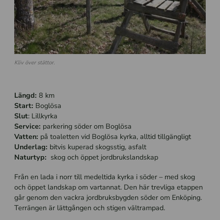
Kliv över stättor.
Längd:
8 km
Start:
Boglösa
Slut
: Lillkyrka
Service:
parkering söder om Boglösa
Vatten:
på toaletten vid Boglösa kyrka, alltid tillgängligt
Underlag:
bitvis kuperad skogsstig, asfalt
Naturtyp:
skog och öppet jordbrukslandskap
Från en lada i norr till medeltida kyrka i söder – med skog
och öppet landskap om vartannat. Den här trevliga etappen
går genom den vackra jordbruksbygden söder om Enköping.
Terrängen är lättgången och stigen vältrampad.