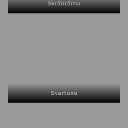
Skräntärna
Svartoxe