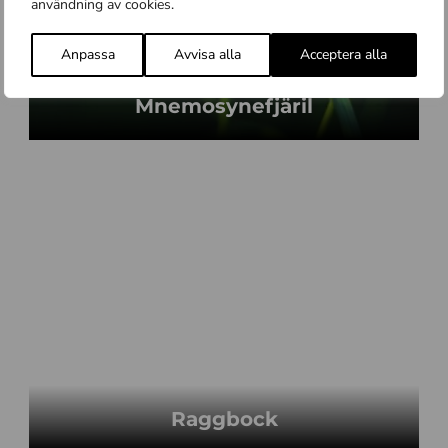
användning av cookies.
Anpassa
Avvisa alla
Acceptera alla
Mnemosynefjäril
Raggbock