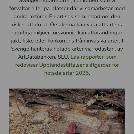
Sveriges hotade arter, i områden som vi
förvaltar eller på platser där vi samarbetar med
andra aktörer.
En art ses som hotad om den
risker att dö ut. Orsakerna kan vara att artens
naturliga miljöer försvunnit, klimatförändringar,
jakt, fiske eller konkurrens från invasiva arter. I
Sverige hanteras hotade arter via rödlistan, av
ArtDatabanken, SLU.
Läs rapporten som
redovisar Upplandsstiftelsens åtgärder för
hotade arter 2025.