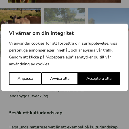
Vi värnar om din integritet
Vi använder cookies för att förbättra din surfupplevelse, visa
personliga annonser eller innehåll och analysera vår trafik.
Genom att klicka på "Acceptera alla" samtycker du till vår
användning av cookies.
Vårt arbete här
Anpassa
Avvisa alla
Acceptera alla
I kulturlandskapet arbetar vi för att gynna den biologiska
mångfalden, sprida kunskap och bidra till
landsbygdsutveckling.
Besök ett kulturlandskap
Hagalunds naturreservat är ett exempel på kulturlandskap