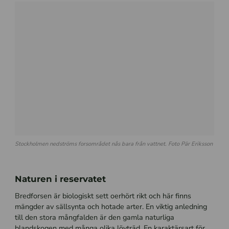
Stockholmen nedströms forsområdet nås bara från vattnet. Foto Pär Eriksson
Naturen i reservatet
Bredforsen är biologiskt sett oerhört rikt och här finns
mängder av sällsynta och hotade arter. En viktig anledning
till den stora mångfalden är den gamla naturliga
blandskogen med många olika lövträd. En karaktärsart för