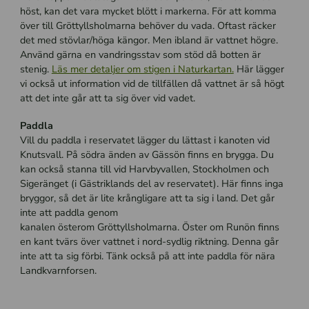
höst, kan det vara mycket blött i markerna. För att komma
över till Gröttyllsholmarna behöver du vada. Oftast räcker
det med stövlar/höga kängor. Men ibland är vattnet högre.
Använd gärna en vandringsstav som stöd då botten är
stenig.
Läs mer detaljer om stigen i Naturkartan.
Här lägger
vi också ut information vid de tillfällen då vattnet är så högt
att det inte går att ta sig över vid vadet.
Paddla
Vill du paddla i reservatet lägger du lättast i kanoten vid
Knutsvall. På södra änden av Gässön finns en brygga. Du
kan också stanna till vid Harvbyvallen, Stockholmen och
Sigeränget (i Gästriklands del av reservatet). Här finns inga
bryggor, så det är lite krångligare att ta sig i land. Det går
inte att paddla genom
kanalen österom Gröttyllsholmarna. Öster om Runön finns
en kant tvärs över vattnet i nord-sydlig riktning. Denna går
inte att ta sig förbi. Tänk också på att inte paddla för nära
Landkvarnforsen.