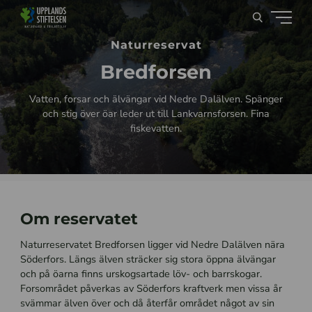
Naturreservat
Bredforsen
Vatten, forsar och älvängar vid Nedre Dalälven. Spänger
och stig över öar leder ut till Lankvarnsforsen. Fina
fiskevatten.
Om reservatet
Naturreservatet Bredforsen ligger vid Nedre Dalälven nära
Söderfors. Längs älven sträcker sig stora öppna älvängar
och på öarna finns urskogsartade löv- och barrskogar.
Forsområdet påverkas av Söderfors kraftverk men vissa år
svämmar älven över och då återfår området något av sin