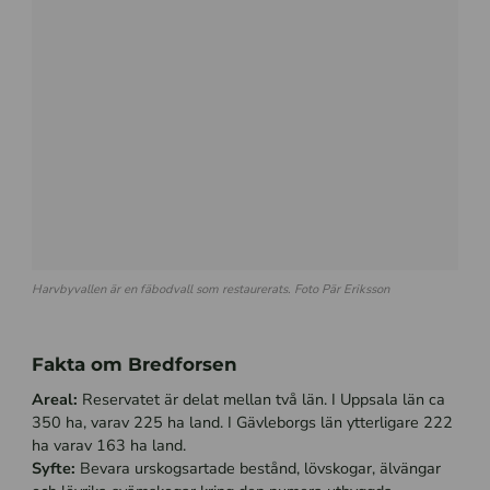
Harvbyvallen är en fäbodvall som restaurerats. Foto Pär Eriksson
Fakta om Bredforsen
Areal:
Reservatet är delat mellan två län. I Uppsala län ca
350 ha, varav 225 ha land. I Gävleborgs län ytterligare 222
ha varav 163 ha land.
Syfte:
Bevara urskogsartade bestånd, lövskogar, älvängar