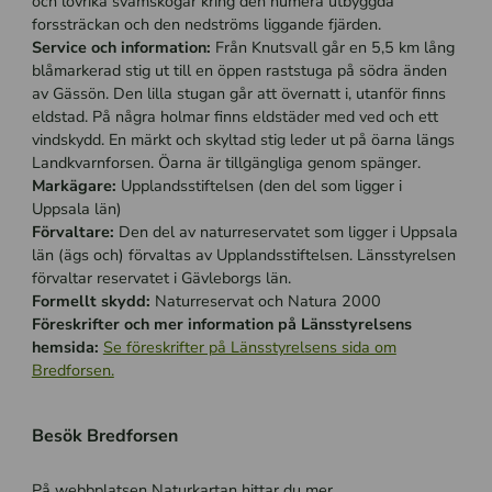
och lövrika svämskogar kring den numera utbyggda
forssträckan och den nedströms liggande fjärden.
Service och information:
Från Knutsvall går en 5,5 km lång
blåmarkerad stig ut till en öppen raststuga på södra änden
av Gässön. Den lilla stugan går att övernatt i, utanför finns
eldstad. På några holmar finns eldstäder med ved och ett
vindskydd. En märkt och skyltad stig leder ut på öarna längs
Landkvarnforsen. Öarna är tillgängliga genom spänger.
Markägare:
Upplandsstiftelsen (den del som ligger i
Uppsala län)
Förvaltare:
Den del av naturreservatet som ligger i Uppsala
län (ägs och) förvaltas av Upplandsstiftelsen. Länsstyrelsen
förvaltar reservatet i Gävleborgs län.
Formellt skydd:
Naturreservat och Natura 2000
Föreskrifter och mer information på Länsstyrelsens
hemsida:
Se föreskrifter på Länsstyrelsens sida om
Bredforsen.
Besök Bredforsen
På webbplatsen Naturkartan hittar du mer