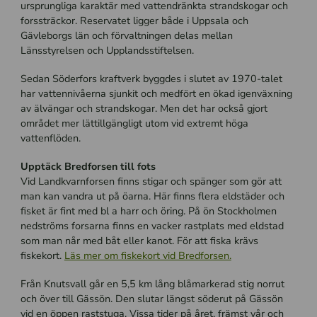
ursprungliga karaktär med vattendränkta strandskogar och
forssträckor. Reservatet ligger både i Uppsala och
Gävleborgs län och förvaltningen delas mellan
Länsstyrelsen och Upplandsstiftelsen.
Sedan Söderfors kraftverk byggdes i slutet av 1970-talet
har vattennivåerna sjunkit och medfört en ökad igenväxning
av älvängar och strandskogar. Men det har också gjort
området mer lättillgängligt utom vid extremt höga
vattenflöden.
Upptäck Bredforsen till fots
Vid Landkvarnforsen finns stigar och spänger som gör att
man kan vandra ut på öarna. Här finns flera eldstäder och
fisket är fint med bl a harr och öring. På ön Stockholmen
nedströms forsarna finns en vacker rastplats med eldstad
som man når med båt eller kanot. För att fiska krävs
fiskekort.
Läs mer om fiskekort vid Bredforsen.
Från Knutsvall går en 5,5 km lång blåmarkerad stig norrut
och över till Gässön. Den slutar längst söderut på Gässön
vid en öppen raststuga. Vissa tider på året, främst vår och