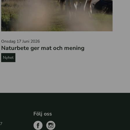
K
Onsdag 17 Juni 2026
o
Naturbete ger mat och mening
r
s
Nyhet
o
m
b
e
t
a
r
Följ oss
27
f
i