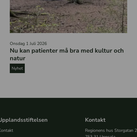
H
Onsdag 1 Juli 2026
ä
Nu kan patienter må bra med kultur och
n
natur
g
Nyhet
m
a
t
t
o
r
m
Upplandsstiftelsen
Kontakt
e
Kontakt
Regionens hus Storgatan 
l
753 31 Uppsala