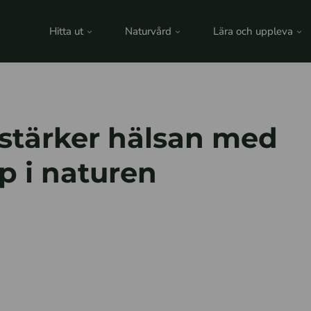
Hitta ut
Naturvård
Lära och uppleva
 stärker hälsan med
 i naturen