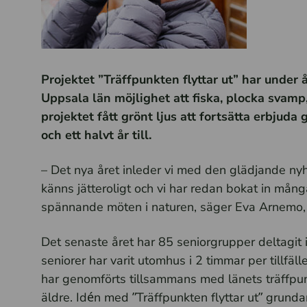
Projektet ”Träffpunkten flyttar ut” har under 
Uppsala län möjlighet att fiska, plocka svamp
projektet fått grönt ljus att fortsätta erbjud
och ett halvt år till.
– Det nya året inleder vi med den glädjande nyhet
känns jätteroligt och vi har redan bokat in mång
spännande möten i naturen, säger Eva Arnemo, 
Det senaste året har 85 seniorgrupper deltagit i
seniorer har varit utomhus i 2 timmar per tillf
har genomförts tillsammans med länets träffpu
äldre. Idén med ”Träffpunkten flyttar ut” grundar