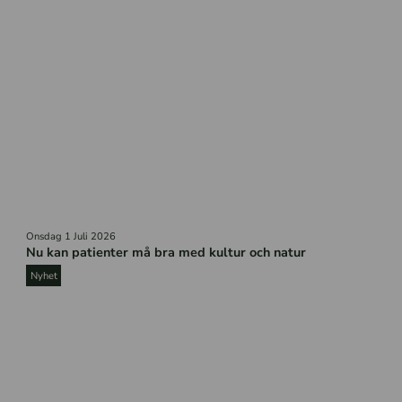
H
Onsdag 1 Juli 2026
ä
Nu kan patienter må bra med kultur och natur
n
g
Nyhet
m
a
t
t
o
r