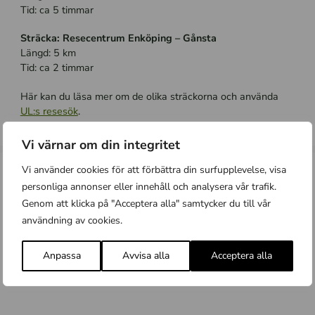
Tid: ca 5 timmar
Sträcka: Resecentrum Enköping – Gånsta
Längd: 5 km
Tid: ca 2 timmar
Här kan du läsa mer om de olika sträckorna och använda
UL:s resesök
.
Vi värnar om din integritet
Vi använder cookies för att förbättra din surfupplevelse, visa
personliga annonser eller innehåll och analysera vår trafik.
Fler nyheter
Genom att klicka på "Acceptera alla" samtycker du till vår
användning av cookies.
Alla nyheter
Anpassa
Avvisa alla
Acceptera alla