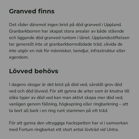
Granved finns
Det råder däremot ingen brist på död granved i Uppland.
Granbarkborren har skapat stora arealer av både stående
och liggande död granved runtom i länet. Upplandsstiftelsen
tar generellt inte ut granbarkborredödade träd, såvida de
inte utgör en risk för människor, tamdjur, infrastruktur eller
egendom.
Lövved behövs
I dagens skogar är det brist på död ved, särskilt grov död
ved och död lövved. För att gynna de arter som är knutna till
olika typer av död ved kan man aktivt skapa mer död ved,
vanligen genom fällning, högkapning eller ringbarkning – att
ta bort all bark i en ring runt stammen på ett träd.
För att gynna den vitryggiga hackspetten har vi i samverkan
med Fortum ringbarkat ett stort antal lövträd vid Untra.