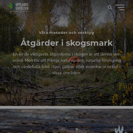
Våra metoder och verktyg
Åtgärder i skogsmark
En av de viktigaste åtgärderna i skogen är att lämna den
orörd. Men för att främja naturvärden, naturlig föryngring
och värdefulla träd, röjer, gallrar eller avverkar vi också i
vissa områden.