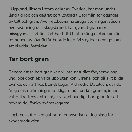
I Uppland, liksom i stora delar av Sverige, har man under
lång tid röjt och gallrat bort lövträd till förmån för odlingar
av tall och gran. Även uteblivna naturliga störningar, såsom
översvämning och skogsbrand, har gynnat gran men
missgynnat lövträd. Det har lett till att många arter som är
beroende av lövträd är hotade idag. Vi skyddar dem genom
att skydda lövträden.
Tar bort gran
Genom att ta bort gran kan vi låta naturligt föryngrad asp,
lind, björk och ek växa upp utan konkurrens, och på sikt bilda
lövrika, och artrika, blandskogar. Vid nedre Dalälven, där de
årliga översvämningarna tidigare höll undan granen, innan
vattenkraftens entré, röjer vi kontinuerligt bort gran för att
bevara de lövrika svämskogarna.
Upplandsstiftelsen gallrar eller avverkar aldrig skog för
skogsproduktion.