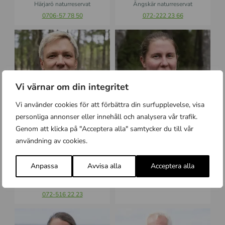
Härjarö naturreservat
Ängskär naturreservat
n
0706-57 78 50
072-222 23 66
J
K
o
a
h
t
a
a
n
r
Vi värnar om din integritet
E
i
r
n
Vi använder cookies för att förbättra din surfupplevelse, visa
i
a
personliga annonser eller innehåll och analysera vår trafik.
k
J
Genom att klicka på "Acceptera alla" samtycker du till vår
s
o
Johan Eriksson
Katarina Johansson
s
h
användning av cookies.
Naturreservaten Kallriga,
Östra Tvärnö naturreservat
o
a
Skaten-Rångsen, Aspbo,
073 038 85 14
n
n
Lingnåre kulturreservat,
Anpassa
Avvisa alla
Acceptera alla
s
Ledskär, Grönlundsbacken,
s
Björns skärgård.
o
072-516 22 23
n
K
L
e
e