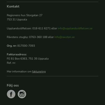
Kontakt
Regionens hus Storgatan 27
753 31 Uppsala
Upplandsstiftelsen: 018-611 6271 eller
info@upplandsstiftelsen.se
Rävstens stugby: 0763-360 188 eller
info@ravsten.se
Org. nr:
817000-7093
Fakturaadress:
FE 81 Box 6363, 751 35 Uppsala
Ref. nr:
Mer information om
fakturering
Följ oss
f
i
a
n