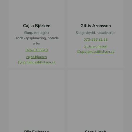
j
A
ö
r
r
o
k
n
Cajsa Björkén
Gillis Aronsson
é
s
Skog, ekologisk
Skogsskydd, hotade arter
n
s
landskapsplanering, hotade
070-586 82 38
o
arter
gillis.aronsson
n
076-8156510
@upplandsstiftelsen.se
cajsa.bjorken
@upplandsstiftelsen.se
P
S
ä
a
r
r
E
a
r
L
i
i
k
n
s
d
s
h
o
Pär Eriksson
Sara Lindh