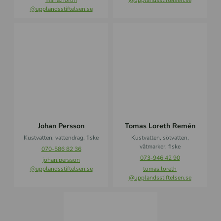
@upplandsstiftelsen.se
J
T
o
o
h
m
a
a
n
s
P
L
e
o
r
r
s
e
s
t
Johan Persson
Tomas Loreth Remén
o
h
Kustvatten, vattendrag, fiske
Kustvatten, sötvatten,
n
R
våtmarker, fiske
070-586 82 36
e
073-946 42 90
johan.persson
m
@upplandsstiftelsen.se
tomas.loreth
é
@upplandsstiftelsen.se
n
T
o
m