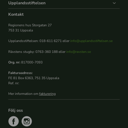
Upplandsstiftelsen
Kontakt
Regionens hus Storgatan 27
753 31 Uppsala
Upplandsstiftelsen: 018-611 6271 eller
info@upplandsstiftelsen.se
Rävstens stugby: 0763-360 188 eller
info@ravsten.se
Org. nr:
817000-7093
Fakturaadress:
FE 81 Box 6363, 751 35 Uppsala
Ref. nr:
Mer information om
fakturering
Följ oss
f
i