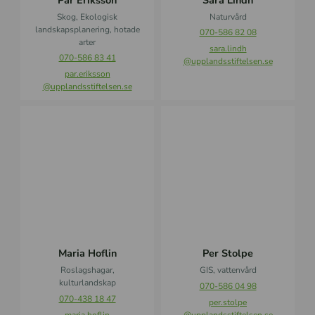
n
Skog, Ekologisk
Naturvård
landskapsplanering, hotade
070-586 82 08
arter
sara.lindh
070-586 83 41
@upplandsstiftelsen.se
par.eriksson
@upplandsstiftelsen.se
M
P
a
e
r
r
i
S
a
t
H
o
o
l
f
p
l
e
i
Maria Hoflin
Per Stolpe
n
Roslagshagar,
GIS, vattenvård
kulturlandskap
070-586 04 98
070-438 18 47
per.stolpe
maria.hoflin
@upplandsstiftelsen.se