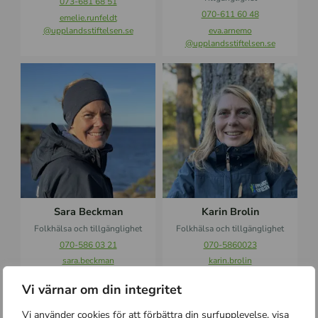
073-681 68 51
d
070-611 60 48
emelie.runfeldt
t
@upplandsstiftelsen.se
eva.arnemo
@upplandsstiftelsen.se
S
K
a
a
r
r
a
i
B
n
e
B
c
r
k
o
m
l
a
i
Sara Beckman
Karin Brolin
n
n
Folkhälsa och tillgänglighet
Folkhälsa och tillgänglighet
070-586 03 21
070-5860023
sara.beckman
karin.brolin
@upplandsstiftelsen.se
@upplandsstiftelsen.se
Vi värnar om din integritet
Å
J
s
o
Vi använder cookies för att förbättra din surfupplevelse, visa