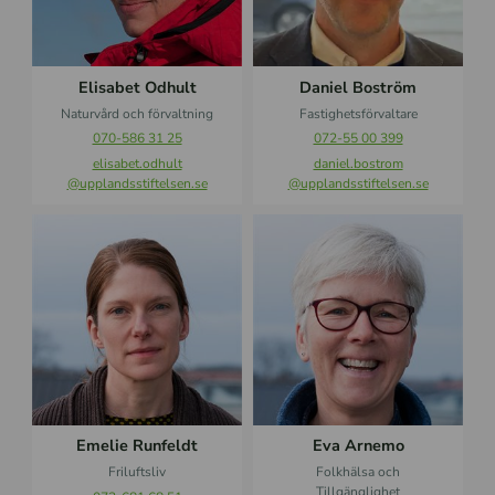
e
B
t
o
O
s
d
t
Elisabet Odhult
Daniel Boström
h
r
Naturvård och förvaltning
Fastighetsförvaltare
u
ö
070-586 31 25
072-55 00 399
l
m
elisabet.odhult
daniel.bostrom
t
@upplandsstiftelsen.se
@upplandsstiftelsen.se
E
E
m
v
e
a
l
A
i
r
e
n
R
e
u
m
n
o
f
Emelie Runfeldt
Eva Arnemo
e
Friluftsliv
Folkhälsa och
l
Tillgänglighet