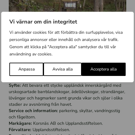
Vi värnar om din integritet
Vi använder cookies för att förbättra din surfupplevelse, visa
personliga annonser eller innehåll och analysera vår trafik.
Genom att klicka på "Acceptera alla" samtycker du till vår
En av entréerna i Kallriga naturreservat. Foto: Anett Wass
användning av cookies.
Anpassa
Avvisa alla
Acceptera alla
Fakta om Kallriga
Areal:
Totalt 1215 hektar, varav 408 hektar land.
Syfte:
Att bevara ett stycke uppländsk innerskärgård med
urskogsartade barrblandskogar, ädellövskogar, strandängar,
lövängar och hagmarker samt grunda vikar och sjöar i olika
stadier av avsnörning från havet.
Service och information:
parkering, skyltar, vandringsstig
och fågeltorn.
Markägare:
Korsnäs AB och Upplandsstiftelsen.
Förvaltare:
Upplandsstiftelsen.