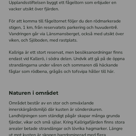
Upplandsstiftelsen byggt ett fågeltorn som erbjuder en
vacker utsikt över fjärden.
För att komma till fågeltornet följer du den rödmarkerade
stigen, 1 km, från reservatets parkering och huvudentré.
Vandringen går via Länsmansberget, också med utsikt över
viken, och Sjöboden, med rastplats.
Kallriga är ett stort reservat, men besöksanordningar finns
endast vid Kallerö, i södra delen. Undvik att gå på de öppna
strandängarna under våren och sommaren då häckande
fåglar som rödbena, grågås och tofsvipa håller till här.
Naturen i området
Området består av en stor och omväxlande
innerskärgårdsmiljö där kusten är sönderskuren.
Landhöjningen som ständigt pågår skapar många grunda
fjärdar, vikar och små sjöar. Kring Kallrigafjärden finns stora
arealer betade strandängar och lövrika hagmarker. Längre
ut mot kusten är skogen barrdominerad med flera