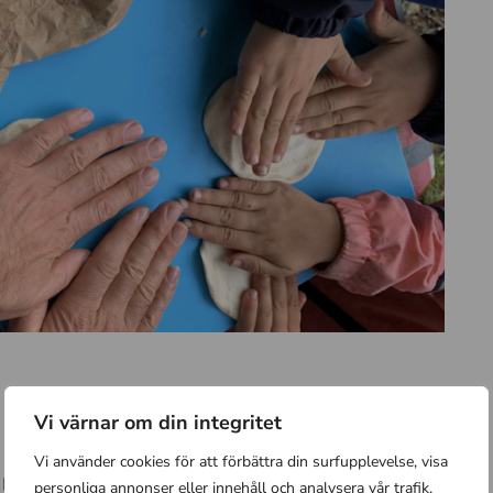
rldens utemat!
Vi värnar om din integritet
Vi använder cookies för att förbättra din surfupplevelse, visa
a länder. Vad sägs om Marockanskt myntate,
personliga annonser eller innehåll och analysera vår trafik.