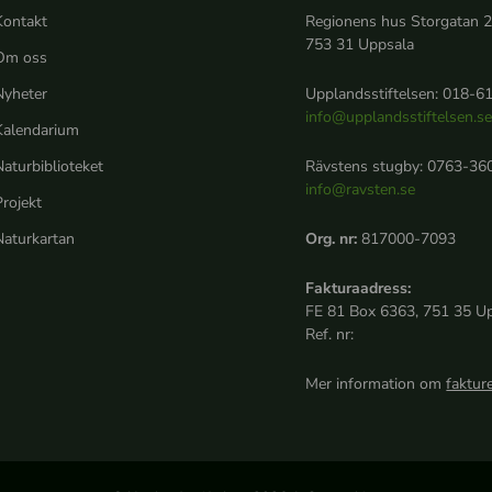
Kontakt
Regionens hus Storgatan 
753 31 Uppsala
Om oss
Nyheter
Upplandsstiftelsen: 018-61
info@upplandsstiftelsen.s
Kalendarium
aturbiblioteket
Rävstens stugby: 0763-360
info@ravsten.se
rojekt
Naturkartan
Org. nr:
817000-7093
Fakturaadress:
FE 81 Box 6363, 751 35 U
Ref. nr:
Mer information om
faktur