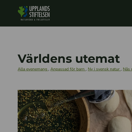
Världens utemat
Alla evenemang
,
Anpassad för barn
,
Ny i svensk natur
,
Nås 