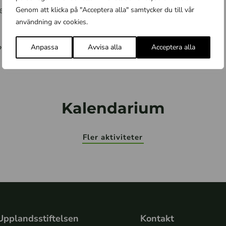
iter? Kom och provsmaka och njut av en härlig dag
Genom att klicka på "Acceptera alla" samtycker du till vår
användning av cookies.
Anpassa
Avvisa alla
Acceptera alla
 Hör gärna av dig till oss!
Kalendarium
Fler aktiviteter
Upplandsstiftelsen
Kontakt