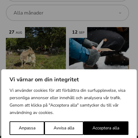
27
12
AUG
SEP
Vi värnar om din integritet
Nyinvigning Uvberget
Tälj och pyssla i trä
Vi använder cookies för att förbättra din surfupplevelse, visa
Alla evenemang
,
Anpassad för barn
Alla evenemang
,
Anpassad för barn
,
Ny i svensk natur
,
Nås med
personliga annonser eller innehåll och analysera vår trafik.
Uvbergets naturreservat
kollektivtrafik
Genom att klicka på "Acceptera alla" samtycker du till vår
Uppsala Naturskola i Hammarskog,
Uppsala
användning av cookies.
Anpassa
Avvisa alla
Acceptera alla