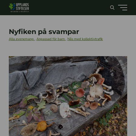
Nyfiken på svampar
Alla evenemang
,
Anpassad för barn
,
Nås med kollektivtrafik