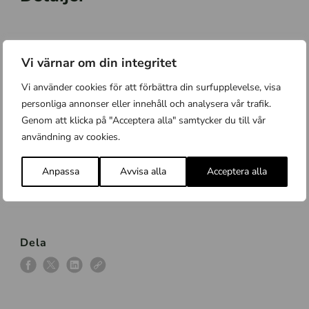
När:
Lördag 21 september kl. 9.15–12.15
Vi värnar om din integritet
Var:
Hammarskogs naturreservat, Uppsala. Samling vid
Vi använder cookies för att förbättra din surfupplevelse, visa
entrén till Hammarskogs herrgård
personliga annonser eller innehåll och analysera vår trafik.
Busshållplats:
Hammarskogs vägskäl, knappt 1 km från
Genom att klicka på "Acceptera alla" samtycker du till vår
herrgården.
användning av cookies.
Anmälan:
shanti.wittmar@uppsala.se
Anpassa
Avvisa alla
Acceptera alla
Arrangör:
Uppsala naturskola, Upplandsstiftelsen
Dela