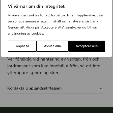
Jättebalsamin
Vi värnar om din integritet
Vi använder cookies för att förbättra din surfupplevelse, visa
Jättebalsaminen bekämpas genom att stjälken
personliga annonser eller innehåll och analysera vår trafik.
slås av innan den blommar och sätter frö. Ofta
Genom att klicka på "Acceptera alla" samtycker du till vår
behöver man göra detta vid ett par eller flera
användning av cookies.
tillfällen under växtsäsong. Den slagna
vegetationen ska inte komposteras utan
Anpassa
Avvisa alla
Acceptera alla
förbrännas eller lämnas till återvinningscentral.
Var försiktig vid hantering av växten, frön och
jordmassor som kan innehålla frön, så att inte
ytterligare spridning sker.
Kontakta Upplandsstiftelsen