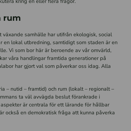
tera kring en eller flera frågor.
h rum
 växande samhälle har utifrån ekologisk, social
 en lokal utbredning, samtidigt som staden är en
älle. Vi som bor här är beroende av vår omvärld,
kar våra handlingar framtida generationer på
abor har gjort val som påverkar oss idag. Alla
ia – nutid – framtid) och rum (lokalt – regionalt –
llsammans ta väl avvägda beslut förankrade i
spekter är centrala för ett lärande för hållbar
är också en demokratisk fråga att kunna påverka