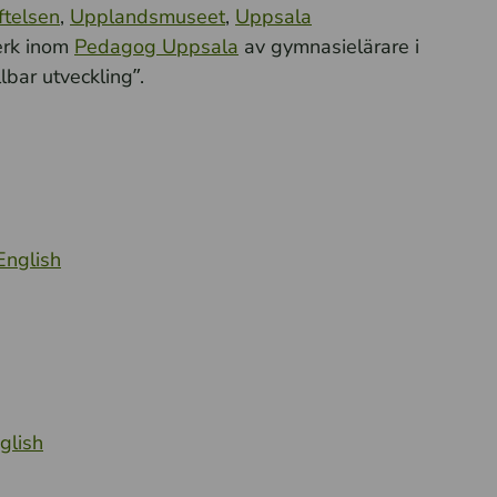
ftelsen
,
Upplandsmuseet
,
Uppsala
erk inom
Pedagog Uppsala
av gymnasielärare i
bar utveckling”.
nglish
glish