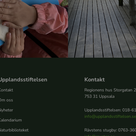
Upplandsstiftelsen
Kontakt
Kontakt
Regionens hus Storgatan 
753 31 Uppsala
Om oss
Nyheter
Upplandsstiftelsen: 018-61
info@upplandsstiftelsen.s
Kalendarium
aturbiblioteket
Rävstens stugby: 0763-360