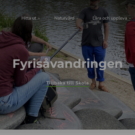
Hitta ut
Naturvård
Lära och uppleva
Fyrisåvandringen
Tillbaka till Skola