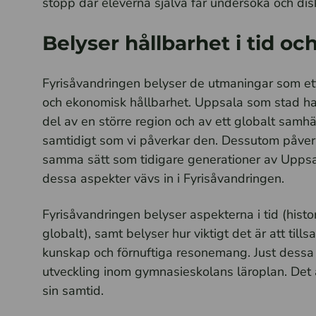
stopp där eleverna själva får undersöka och disku
Belyser hållbarhet i tid oc
Fyrisåvandringen belyser de utmaningar som ett
och ekonomisk hållbarhet. Uppsala som stad har
del av en större region och av ett globalt samh
samtidigt som vi påverkar den. Dessutom påver
samma sätt som tidigare generationer av Uppsal
dessa aspekter vävs in i Fyrisåvandringen.
Fyrisåvandringen belyser aspekterna i tid (histor
globalt), samt belyser hur viktigt det är att ti
kunskap och förnuftiga resonemang. Just dessa a
utveckling inom gymnasieskolans läroplan. Det 
sin samtid.