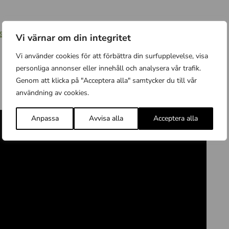
stina.lindblad@upplandsstiftelsen.se
för mer
Vi värnar om din integritet
Vi använder cookies för att förbättra din surfupplevelse, visa
personliga annonser eller innehåll och analysera vår trafik.
Genom att klicka på "Acceptera alla" samtycker du till vår
användning av cookies.
Anpassa
Avvisa alla
Acceptera alla