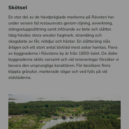
Skötsel
En stor del av de hävdpräglade markerna på Rävsten har
under senare tid restaurerats genom röjning, avverkning,
stängseluppsättning samt införande av bete och slåtter.
Idag hävdas stora arealer hagmark, strandäng och
skogsbete av får, nötdjur och hästar. En slåtteräng slås
årligen och ett stort antal lövträd mest askar hamlas. Flera
av byggnaderna i Rävstens by är från 1800-talet. De äldre
byggnaderna sköts varsamt och vid renoveringar försöker vi
bevara den ursprungliga karaktären. För besökare finns
klippta gräsytor, markerade stigar och ved fylls på vid
eldstäderna.