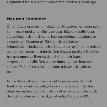
Upplandsstiftelsen medan den västra delen är i privat ägo.
Naturen i området
Ön är lättvandrad och omväxlande. Naturtyperna ligger som
i en mosaik med landhöjningsskogar, hällmarkstallskogar,
slåtterängar, vikar och sund, havsstrandängar, lövängar och
skogsbeten. Naturen på Rävsten är präglad av
århundradens brukande och största delen av ön är påverkad
av bete, slåtter och åkerbruk. Den långvariga hävdhistoriken
har gett upphov till en mycket rik flora och fauna.
Ängsmarkerna hålls fortfarande öppna genom bete eller
slåtter. På ön finns också hamlade träd av ask, björk och
oxel.
Norra Roslagskusten har mycket höga naturvärden och
förekomst av många sällsynta och hotade arter. Rävsten
utgör en representativ och viktig del av detta landskap och
den östra delen av ön är skyddat enligt Natura 2000.