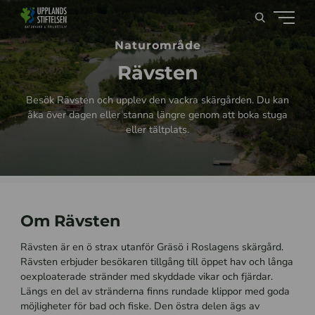
Naturområde
Rävsten
Besök Rävsten och upplev den vackra skärgården. Du kan
åka över dagen eller stanna längre genom att boka stuga
eller tältplats.
Om Rävsten
Rävsten är en ö strax utanför Gräsö i Roslagens skärgård.
Rävsten erbjuder besökaren tillgång till öppet hav och långa
oexploaterade stränder med skyddade vikar och fjärdar.
Längs en del av stränderna finns rundade klippor med goda
möjligheter för bad och fiske. Den östra delen ägs av