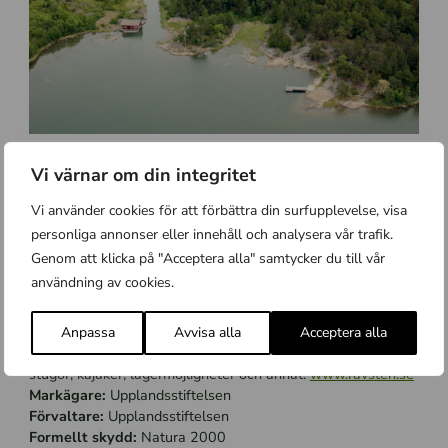
På Rävsten finns släta klippor, lugna vikar och fina skogsområden. Foto:
Bergslagsbild.
Vi värnar om din integritet
Vi använder cookies för att förbättra din surfupplevelse, visa
personliga annonser eller innehåll och analysera vår trafik.
Fakta om Rävsten
Genom att klicka på "Acceptera alla" samtycker du till vår
Areal:
Den östra delen som Upplandsstiftelsen äger
användning av cookies.
omfattar 57 ha land.
Service och information:
Stigar, skyltar, eldstäder, rastbord,
TC. Arrendatorn på Rävsten har en egen hemsida där du
Anpassa
Avvisa alla
Acceptera alla
kan få mer detaljerad information, aktuella priser m m om
stugor, kajaker, lägermöjligheter och annat:
www.ravsten.se
Markägare:
Upplandsstiftelsen
Förvaltare:
Upplandsstiftelsen
Formellt skydd:
Natura 2000