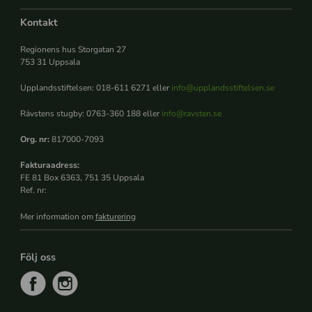
Kontakt
Regionens hus Storgatan 27
753 31 Uppsala
Upplandsstiftelsen: 018-611 6271 eller
info@upplandsstiftelsen.se
Rävstens stugby: 0763-360 188 eller
info@ravsten.se
Org. nr:
817000-7093
Fakturaadress:
FE 81 Box 6363, 751 35 Uppsala
Ref. nr:
Mer information om
fakturering
Följ oss
f
i
a
n