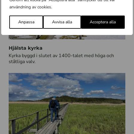
användning av cookies.
Anpassa
Avvisa alla
Acceptera alla
Hjälsta kyrka
Kyrka byggd i slutet av 1400-talet med höga och
ståtliga valv.