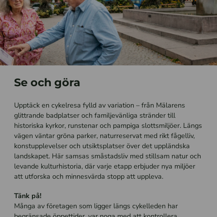
Se och göra
Upptäck en cykelresa fylld av variation – från Mälarens
glittrande badplatser och familjevänliga stränder till
historiska kyrkor, runstenar och pampiga slottsmiljöer. Längs
vägen väntar gröna parker, naturreservat med rikt fågelliv,
konstupplevelser och utsiktsplatser över det uppländska
landskapet. Här samsas småstadsliv med stillsam natur och
levande kulturhistoria, där varje etapp erbjuder nya miljöer
att utforska och minnesvärda stopp att uppleva.
Tänk på!
Många av företagen som ligger längs cykelleden har
begränsade öppettider, var noga med att kontrollera