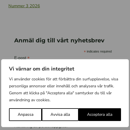
Nummer 3 2026
Anmäl dig till vårt nyhetsbrev
*
indicates required
*
E-post
Vi värnar om din integritet
Vi använder cookies för att förbättra din surfupplevelse, visa
*
Förnamn
personliga annonser eller innehåll och analysera vår trafik.
Genom att klicka på "Acceptera alla" samtycker du till vår
användning av cookies.
*
Efternamn
Anpassa
Avvisa alla
Acceptera alla
Hantering av personuppgifter