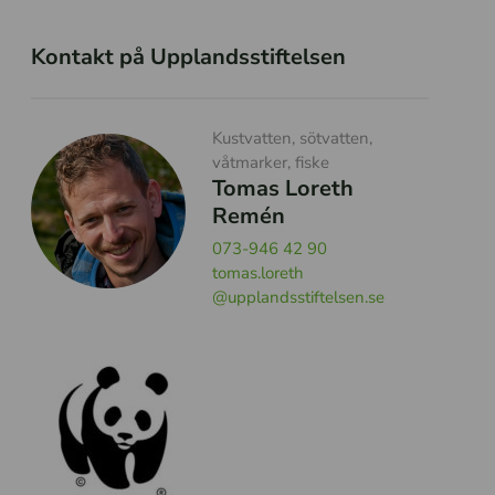
Kontakt på Upplandsstiftelsen
Kustvatten, sötvatten,
våtmarker, fiske
Tomas Loreth
Remén
073-946 42 90
tomas.loreth
@upplandsstiftelsen.se