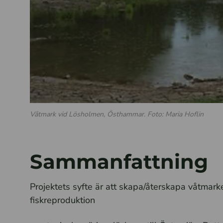
Våtmark vid Lösholmen, Östhammar. Foto: Maria Hoflin
Sammanfattning
Projektets syfte är att skapa/återskapa våtmarke
fiskreproduktion