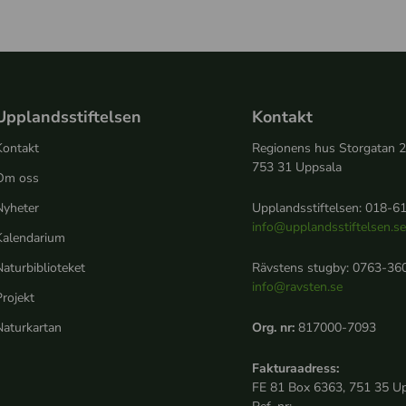
Upplandsstiftelsen
Kontakt
Kontakt
Regionens hus Storgatan 
753 31 Uppsala
Om oss
Nyheter
Upplandsstiftelsen: 018-61
info@upplandsstiftelsen.s
Kalendarium
aturbiblioteket
Rävstens stugby: 0763-360
info@ravsten.se
rojekt
Naturkartan
Org. nr:
817000-7093
Fakturaadress:
FE 81 Box 6363, 751 35 U