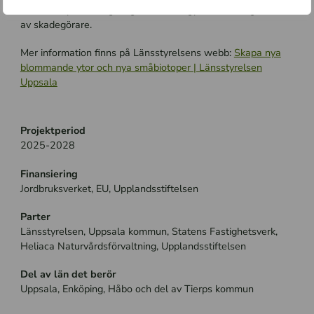
förbättrar pollinering av grödor samt gynnar naturlig kontroll
av skadegörare.
Mer information finns på Länsstyrelsens webb:
Skapa nya
blommande ytor och nya småbiotoper | Länsstyrelsen
Uppsala
Projektperiod
2025-2028
Finansiering
Jordbruksverket, EU, Upplandsstiftelsen
Parter
Länsstyrelsen, Uppsala kommun, Statens Fastighetsverk,
Heliaca Naturvårdsförvaltning, Upplandsstiftelsen
Del av län det berör
Uppsala, Enköping, Håbo och del av Tierps kommun