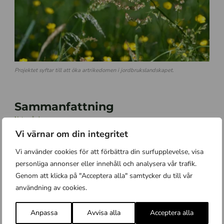
Projektet syftar till att öka artrikedomen i jordbrukslandskapet.
Sammanfattning
Naturvård
Vi värnar om din integritet
Skapa nya blommande ytor och nya småbiotoper
Vi använder cookies för att förbättra din surfupplevelse, visa
Projektet syftar till att öka artrikedomen i
personliga annonser eller innehåll och analysera vår trafik.
jordbrukslandskapet. Det ska ske genom att lantbrukare och
Genom att klicka på "Acceptera alla" samtycker du till vår
markförvaltare kan söka medel för att skapa nya
användning av cookies.
småbiotoper eller fleråriga blommande ytor. Dessa ytor kan
bestå av blommande träd och buskar, faunadepåer,
vägrenar, öppna diken, småvatten och ytor som sås in med
Anpassa
Avvisa alla
Acceptera alla
ängsfröer. Åtgärder främjar biologisk mångfald och