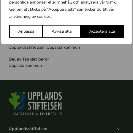
personliga annonser eller innehåll och analysera vår trafik.
Projektperiod
Genom att klicka på "Acceptera alla" samtycker du till vår
2022 -2024
användning av cookies.
Finansiering
Uppsala kommun
Anpassa
Avvisa alla
Acceptera alla
Parter
Upplandsstiftelsen, Uppsala kommun
Del av län det berör
Uppsala kommun
Upplandsstiftelsen