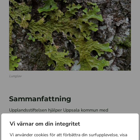
Lunglav
Sammanfattning
Upplandsstiftels
en hjälper Uppsala kommun med
skötselplaner för ett flertal nya naturreservat i kommunen;
Vi värnar om din integritet
Fjällnora
, Gula stigen,
Åskullarna
och
Stabby
Backe.
Vi använder cookies för att förbättra din surfupplevelse, visa