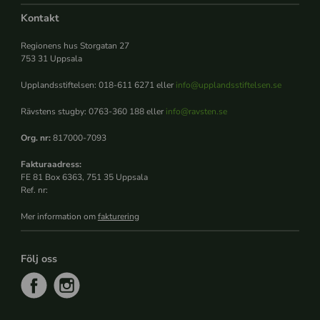
Kontakt
Regionens hus Storgatan 27
753 31 Uppsala
Upplandsstiftelsen: 018-611 6271 eller
info@upplandsstiftelsen.se
Rävstens stugby: 0763-360 188 eller
info@ravsten.se
Org. nr:
817000-7093
Fakturaadress:
FE 81 Box 6363, 751 35 Uppsala
Ref. nr:
Mer information om
fakturering
Följ oss
f
i
a
n