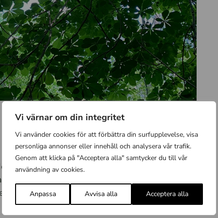
Vi värnar om din integritet
Vi använder cookies för att förbättra din surfupplevelse, visa
personliga annonser eller innehåll och analysera vår trafik.
Genom att klicka på "Acceptera alla" samtycker du till vår
ur det tätortsnära Gammelhusområdet inklusive
användning av cookies.
turvärden och gynna friluftslivet. Projektet avser
lar har tillräckliga naturvärden för att bilda ett
Anpassa
Avvisa alla
Acceptera alla