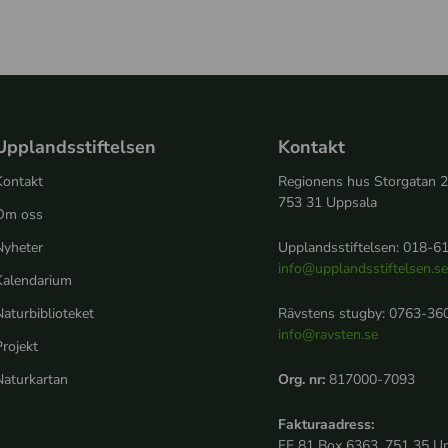
Upplandsstiftelsen
Kontakt
Kontakt
Regionens hus Storgatan 
753 31 Uppsala
Om oss
Nyheter
Upplandsstiftelsen: 018-61
info@upplandsstiftelsen.s
Kalendarium
aturbiblioteket
Rävstens stugby: 0763-360
info@ravsten.se
rojekt
Naturkartan
Org. nr:
817000-7093
Fakturaadress:
FE 81 Box 6363, 751 35 U