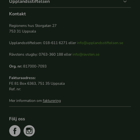
Upplandsstiftelsen
Kontakt
Regionens hus Storgatan 27
753 31 Uppsala
Upplandsstiftelsen: 018-611 6271 eller
info@upplandsstiftelsen.se
Rävstens stugby: 0763-360 188 eller
info@ravsten.se
Org. nr:
817000-7093
Fakturaadress:
FE 81 Box 6363, 751 35 Uppsala
Ref. nr:
Mer information om
fakturering
Följ oss
f
i
a
n