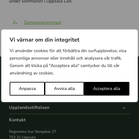
under sommaren i Uppsala Län.
Sommarpromenad
Svarstalong sommarpromenad
Vi värnar om din integritet
Facit sommarpromenad
Vi använder cookies för att förbättra din surfupplevelse, visa
personliga annonser eller innehåll och analysera vår trafik.
Genom att klicka på "Acceptera alla" samtycker du till vår
användning av cookies.
Anpassa
Avvisa alla
Acceptera alla
Upplandsstiftelsen
Kontakt
Regionens hus Storgatan 27
753 31 Uppsala