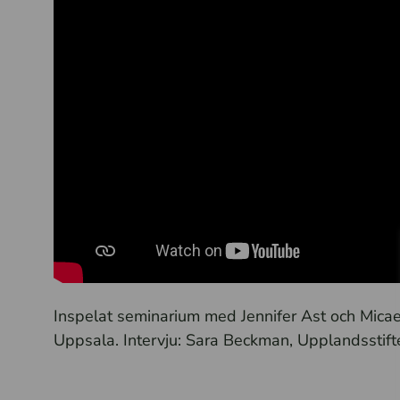
Inspelat seminarium med Jennifer Ast och Micael
Uppsala.
Intervju: Sara Beckman, Upplandsstift