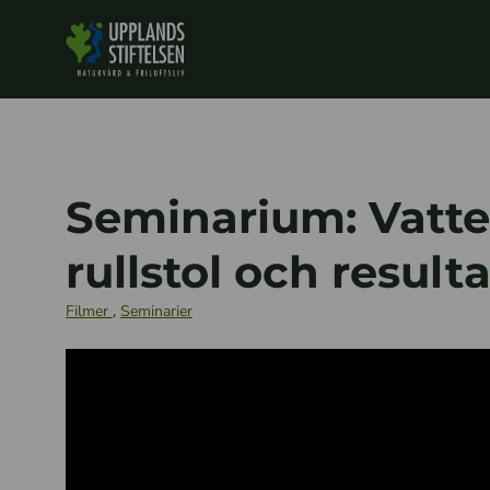
Seminarium: Vatt
rullstol och result
Filmer
,
Seminarier