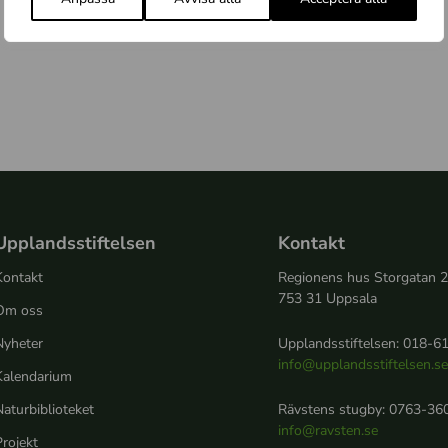
Upplandsstiftelsen
Kontakt
Kontakt
Regionens hus Storgatan 
753 31 Uppsala
Om oss
Nyheter
Upplandsstiftelsen: 018-61
info@upplandsstiftelsen.s
Kalendarium
aturbiblioteket
Rävstens stugby: 0763-360
info@ravsten.se
rojekt