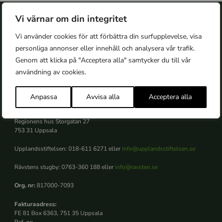
Vi värnar om din integritet
Vi använder cookies för att förbättra din surfupplevelse, visa
personliga annonser eller innehåll och analysera vår trafik.
Genom att klicka på "Acceptera alla" samtycker du till vår
användning av cookies.
Upplandsstiftelsen
Anpassa
Avvisa alla
Acceptera alla
Kontakt
Regionens hus Storgatan 27
753 31 Uppsala
Upplandsstiftelsen: 018-611 6271 eller
info@upplandsstiftelsen.se
Rävstens stugby: 0763-360 188 eller
info@ravsten.se
Org. nr:
817000-7093
Fakturaadress:
FE 81 Box 6363, 751 35 Uppsala
Ref. nr: