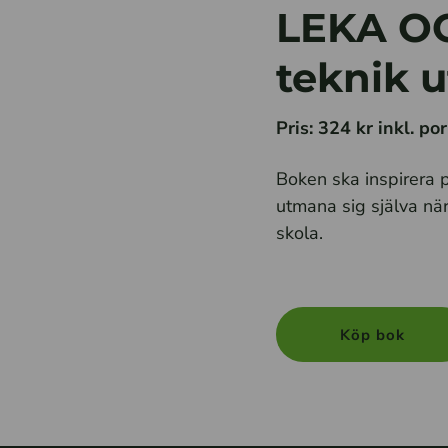
LEKA OC
teknik u
Pris: 324 kr inkl. po
Boken ska inspirera 
utmana sig själva nä
skola.
Köp bok