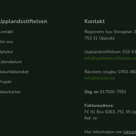
Upplandsstiftelsen
Kontakt
Kontakt
Regionens hus Storgatan 
753 31 Uppsala
Om oss
Nyheter
Upplandsstiftelsen: 018-61
info@upplandsstiftelsen.s
Kalendarium
aturbiblioteket
Rävstens stugby: 0763-360
info@ravsten.se
rojekt
Naturkartan
Org. nr:
817000-7093
Fakturaadress:
FE 81 Box 6363, 751 35 U
Ref. nr:
Mer information om
faktur