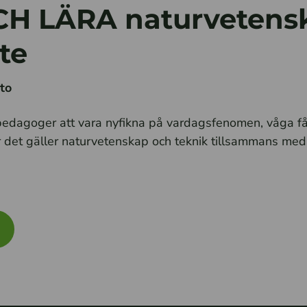
H LÄRA naturvetens
te
rto
pedagoger att vara nyfikna på vardagsfenomen, våga f
r det gäller naturvetenskap och teknik tillsammans med 