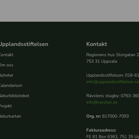
Upplandsstiftelsen
Kontakt
Kontakt
Regionens hus Storgatan 
753 31 Uppsala
Om oss
Nyheter
Upplandsstiftelsen: 018-61
info@upplandsstiftelsen.s
Kalendarium
aturbiblioteket
Rävstens stugby: 0763-360
info@ravsten.se
rojekt
Naturkartan
Org. nr:
817000-7093
Fakturaadress:
FE 81 Box 6363, 751 35 U