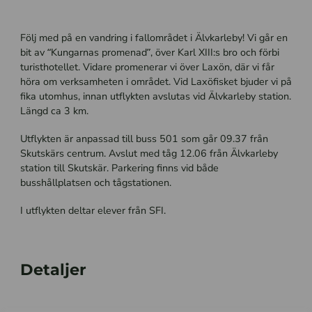
Följ med på en vandring i fallområdet i Älvkarleby! Vi går en
bit av “Kungarnas promenad”, över Karl
XIII:s bro och förbi
turisthotellet. Vidare promenerar
vi över Laxön, där vi får
höra om verksamheten i området. Vid Laxöfisket bjuder vi på
fika utomhus, innan utflykten avslutas vid Älvkarleby station.
Längd ca 3 km.
Utflykten är anpassad till buss 501 som går 09.37 från
Skutskärs centrum. Avslut med tåg 12.06 från Älvkarleby
station till Skutskär. Parkering finns vid både
busshållplatsen och tågstationen.
I utflykten deltar elever från SFI.
Detaljer