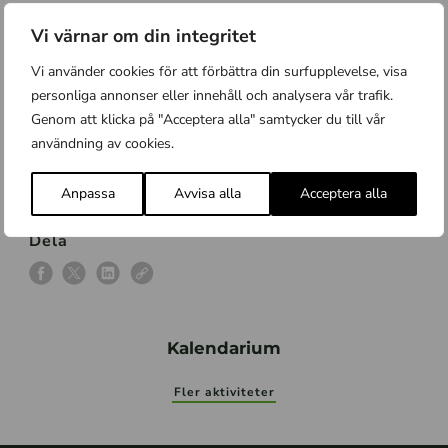
När:
Fredag 17 maj kl. 10–12
Vi värnar om din integritet
Var:
Samling vid busshållplatsen Älvkarleby kraftverk
Busshållplats:
Älvkarleby kraftverk
Vi använder cookies för att förbättra din surfupplevelse, visa
Kontakt:
Ingrid Stolt 070-277 15 57
personliga annonser eller innehåll och analysera vår trafik.
Anmälan:
Nej
Arrangör:
Friluftsfrämjandet Skutskär-Älvkarleby,
Genom att klicka på "Acceptera alla" samtycker du till vår
Naturskyddsföreningen Älvkarleby, SFI Älvkarleby kommun,
användning av cookies.
Upplandsstiftelsen, Älvkarleby kommun, Kultur och fritid
Anpassa
Avvisa alla
Acceptera alla
Dela
Kalendarium
Fler aktiviteter