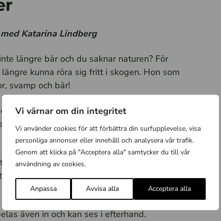
er
t med Katarina Lindberg
nte längre bär och du saknar naturen? För
e längre kunna röra sig fritt i skogen. Hon som
or, svamp och bär!
 glädjeämnena tillbaka: elmoppen. Med
Vi värnar om din integritet
s tillgängliga naturområden och fortsätta
Vi använder cookies för att förbättra din surfupplevelse, visa
personliga annonser eller innehåll och analysera vår trafik.
Genom att klicka på "Acceptera alla" samtycker du till vår
tt uppleva naturen med nya fysiska
användning av cookies.
etaljerna, om kottars betydelse och om att våga
Anpassa
Avvisa alla
Acceptera alla
elas även in och kan ses i efterhand.