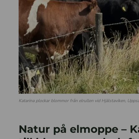
Katarina plockar blommor från elrullen vid Hjälstaviken, Uppsa
Natur på elmoppe – Ka