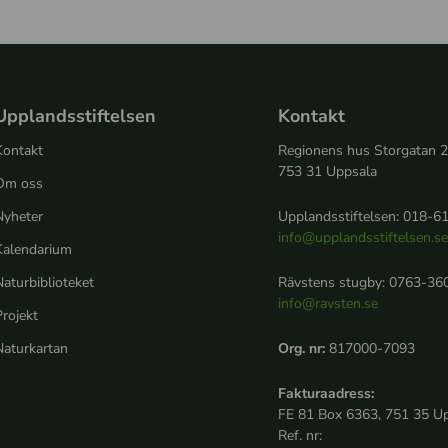
Upplandsstiftelsen
Kontakt
Kontakt
Regionens hus Storgatan 
753 31 Uppsala
Om oss
Nyheter
Upplandsstiftelsen: 018-61
info@upplandsstiftelsen.s
Kalendarium
aturbiblioteket
Rävstens stugby: 0763-360
info@ravsten.se
rojekt
Naturkartan
Org. nr:
817000-7093
Fakturaadress:
FE 81 Box 6363, 751 35 U
Ref. nr: