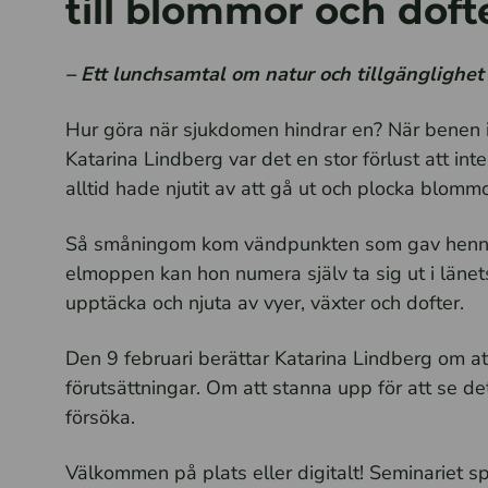
till blommor och doft
– Ett lunchsamtal om natur och tillgänglighe
Hur göra när sjukdomen hindrar en? När benen i
Katarina Lindberg var det en stor förlust att int
alltid hade njutit av att gå ut och plocka blomm
Så småningom kom vändpunkten som gav henne
elmoppen kan hon numera själv ta sig ut i länet
upptäcka och njuta av vyer, växter och dofter.
Den 9 februari berättar Katarina Lindberg om a
förutsättningar. Om att stanna upp för att se d
försöka.
Välkommen på plats eller digitalt! Seminariet sp