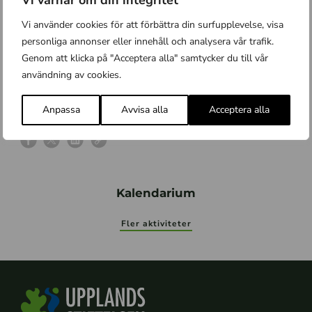
Vi använder cookies för att förbättra din surfupplevelse, visa
När:
Tisdag 7 oktober kl. 16–17.30
personliga annonser eller innehåll och analysera vår trafik.
Var:
Nerhammaren, Hargs bruk
Genom att klicka på "Acceptera alla" samtycker du till vår
Anmälan:
Nej
användning av cookies.
Arrangör:
Upplandsstiftelsen, Biotopia och Östhammars
kommun.
Anpassa
Avvisa alla
Acceptera alla
Dela
Kalendarium
Fler aktiviteter